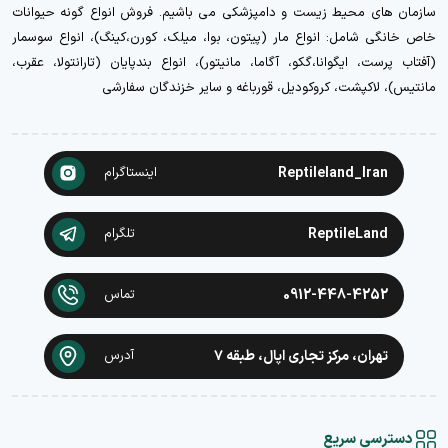
سازمان های محیط زیست و دامپزشکی می باشیم. فروش انواع گونه حیوانات
خاص خانگی شامل: انواع مار (پیتون، بوا، میلک، کورن،کینگ)، انواع سوسمار
(آفتاب پرست، ایگوانا،گکو، آگاما، مانیتور)، انواع بندپایان (تارانتولا، عقرب،
مانتیس)، لاکپشت، کروکودیل، قورباغه و سایر خزندگان سفارشی
Reptileland_Iran
اینستاگرام
ReptileLand
تلگرام
0912-448-4252
تماس
تهران، مرکز تجاری اپال، طبقه ۷
آدرس
دسترسی سریع