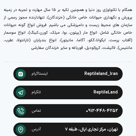
همگام با تکنولوژی روز دنیا و همچنین تکیه بر ۱۵ سال مهارت و تجربه در زمینه
پرورش و نگهداری حیوانات خاص خانگی (خزندگان)، تنهادارنده مجوز رسمی از
سازمان های محیط زیست و دامپزشکی می باشیم. فروش انواع گونه حیوانات
خاص خانگی شامل: انواع مار (پیتون، بوا، میلک، کورن،کینگ)، انواع سوسمار
(آفتاب پرست، ایگوانا،گکو، آگاما، مانیتور)، انواع بندپایان (تارانتولا، عقرب،
مانتیس)، لاکپشت، کروکودیل، قورباغه و سایر خزندگان سفارشی
Reptileland_Iran
اینستاگرام
ReptileLand
تلگرام
0912-448-4252
تماس
تهران، مرکز تجاری اپال، طبقه ۷
آدرس