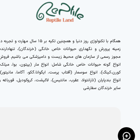
همگام با تکنولوژی روز دنیا و همچنین تکیه بر ۱۵ سال مهارت و تجربه 
زمینه پرورش و نگهداری حیوانات خاص خانگی (خزندگان)، تنهادارنده
مجوز رسمی از سازمان های محیط زیست و دامپزشکی می باشیم. فروش
انواع گونه حیوانات خاص خانگی شامل: انواع مار (پیتون، بوا، میلک،
کورن،کینگ)، انواع سوسمار (آفتاب پرست، ایگوانا،گکو، آگاما، مانیتور)،
انواع بندپایان (تارانتولا، عقرب، مانتیس)، لاکپشت، کروکودیل، قورباغه و
سایر خزندگان سفارشی