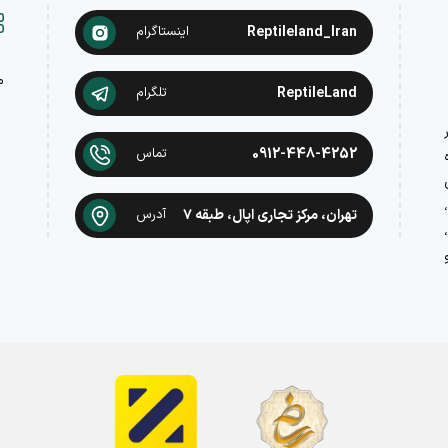
Reptileland_Iran
اینستاگرام
م
ReptileLand
تلگرام
در
0912-448-4252
تماس
تهران، مرکز تجاری اپال، طبقه ۷
آدرس