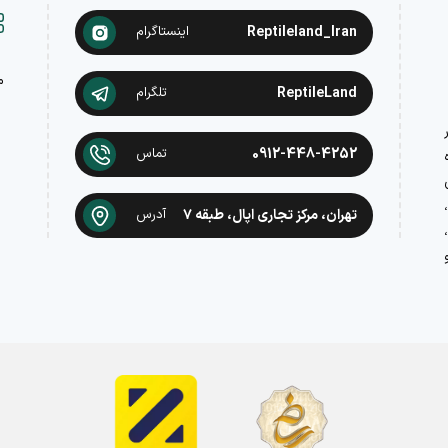
Reptileland_Iran
اینستاگرام
م
ReptileLand
تلگرام
در
0912-448-4252
تماس
تهران، مرکز تجاری اپال، طبقه ۷
آدرس