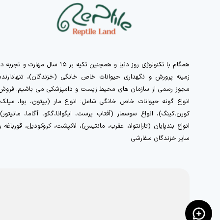
همگام با تکنولوژی روز دنیا و همچنین تکیه بر ۱۵ سال مهارت و تجربه 
زمینه پرورش و نگهداری حیوانات خاص خانگی (خزندگان)، تنهادارنده
مجوز رسمی از سازمان های محیط زیست و دامپزشکی می باشیم. فروش
انواع گونه حیوانات خاص خانگی شامل: انواع مار (پیتون، بوا، میلک،
کورن،کینگ)، انواع سوسمار (آفتاب پرست، ایگوانا،گکو، آگاما، مانیتور)،
انواع بندپایان (تارانتولا، عقرب، مانتیس)، لاکپشت، کروکودیل، قورباغه و
سایر خزندگان سفارشی