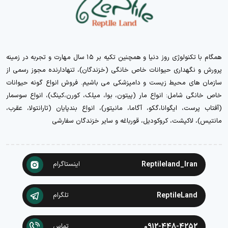
همگام با تکنولوژی روز دنیا و همچنین تکیه بر ۱۵ سال مهارت و تجربه در زمینه
پرورش و نگهداری حیوانات خاص خانگی (خزندگان)، تنهادارنده مجوز رسمی از
سازمان های محیط زیست و دامپزشکی می باشیم. فروش انواع گونه حیوانات
خاص خانگی شامل: انواع مار (پیتون، بوا، میلک، کورن،کینگ)، انواع سوسمار
(آفتاب پرست، ایگوانا،گکو، آگاما، مانیتور)، انواع بندپایان (تارانتولا، عقرب،
مانتیس)، لاکپشت، کروکودیل، قورباغه و سایر خزندگان سفارشی
Reptileland_Iran
اینستاگرام
ReptileLand
تلگرام
0912-448-4252
تماس